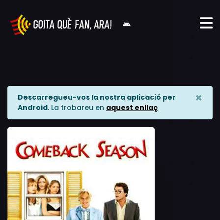
×
Descarregueu-vos la nostra aplicació per
Android
. La trobareu en
aquest enllaç