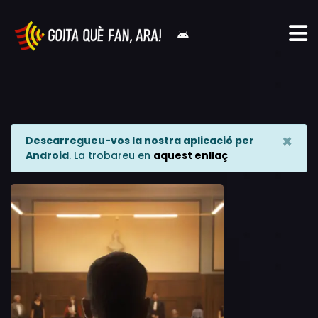
×
Descarregueu-vos la nostra aplicació per
Android
. La trobareu en
aquest enllaç