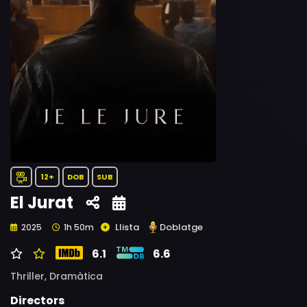
12+
DOB
SUB
El Jurat
Llista
Doblatge
2025
1h 50m
6.1
6.6
Thriller,
Dramàtica
Directors