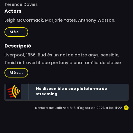
Terence Davies
Actors
Leigh McCormack, Marjorie Yates, Anthony Watson,
Nicholas Lamont, Ayse Owens, Tina Malone, Jimmy Wilde,
Més...
Robin Polley, Peter Ivatts, Joy Blakeman, Denise Thomas,
Patricia Morison, Gavin Mawdsley, Kirk McLaughlin, Mark
Descripció
Heath, Victoria Davies, Brenda Peters, Karl Skeggs, Lee
Liverpool, 1956. Bud és un noi de dotze anys, sensible,
Blennerhassett, Peter Hollier, Jason Jevons
tímid i introvertit que pertany a una família de classe
treballadora. L'estreta relació que manté amb la mare i,
Més...
especialment, la passió pel cinema, l'ajuden a afrontar
l'ambient repressor i asfixiant de l'escola.
No disponible a cap plataforma de
streaming
Darrera actualització: 5 d'agost de 2026 a les 11:22