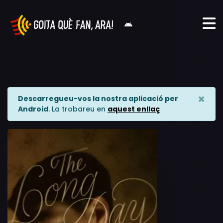
×
Descarregueu-vos la nostra aplicació per
Android
. La trobareu en
aquest enllaç