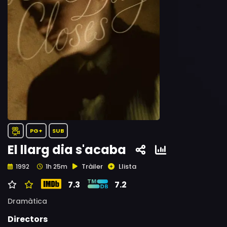
PG+
SUB
El llarg dia s'acaba
Tràiler
Llista
1992
1h 25m
7.3
7.2
Dramàtica
Directors