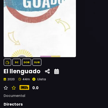
SC
DOB
SUB
El llenguado
Llista
2020
44m
0.0
Documental
Directors