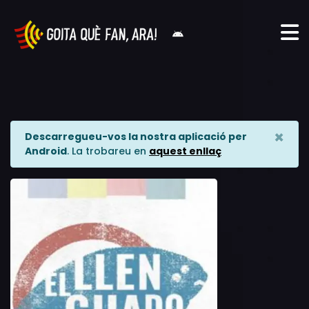
×
Descarregueu-vos la nostra aplicació per
Android
. La trobareu en
aquest enllaç