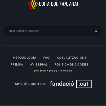
d'agradar als presentadors. I, finalment, les "Optimotes",
amb la col·laboració de l'equip de lingüistes de
l'Optimot, molt actiu a les xarxes. Al llarg del programa,
els presentadors, en el rol d'investigadors no experts i
plens de curiositat, troben centenars de parlants arreu
del territori i busquen les formes pròpies i populars de
parlar i anomenar les coses. També plantegen
preguntes per respondre sobre la llengua i entrevisten
experts, des de mestres o estudiosos d'una varietat
METODOLOGIA
FAQ
ACTUALITZACIONS
local fins a les més altes autoritats de l'Institut d'Estudis
PREMSA
AVÍS LEGAL
POLÍTICA DE COOKIES
Catalans, o lingüistes com Carme Junyent, Albert Pla
POLÍTICA DE PRIVACITAT
Nualart, Eulàlia Lledó, Albert Rossich, Jordi Badia, Pere
Navarro, Magí Camps, Neus Nogué, Bernat Joan, Marina
Amb el suport de:
Massaguer o el jove filòleg i escriptor Xavier Mas
Craviotto. Músics, actors, escriptors i poetes participen
també en les gravacions, des de Roger Mas o el traper
Lildami, fins a la pianista Clara Peya o els rumberos