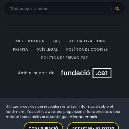
METODOLOGIA
FAQ
ACTUALITZACIONS
PREMSA
AVÍS LEGAL
POLÍTICA DE COOKIES
POLÍTICA DE PRIVACITAT
Amb el suport de:
Utilitzem cookies per recopilar i analitzar informació sobre el
rendiment i l’ús del lloc web, per proporcionar funcionalitats i per
millorar i personalitzar el contingut.
Més informació
Versió: 3.13.0.202607011342
CONFIGURACIÓ
ACCEPTAR-LES TOTES