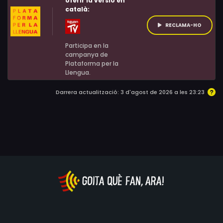
oferir la versió en
català:
simpatitzen amb la idea d’una dona amb tres feines,
com a dona, emprenedora i mare.
RECLAMA-HO
Participa en la
campanya de
Plataforma per la
Llengua.
Darrera actualització: 3 d'agost de 2026 a les 23:23