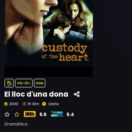
PG-13+
DOB
El lloc d'una dona
Llista
2000
1h 31m
5.5
5.4
Dramàtica