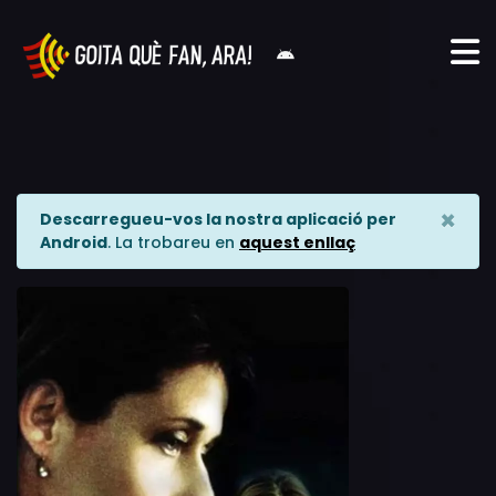
×
Descarregueu-vos la nostra aplicació per
Android
. La trobareu en
aquest enllaç