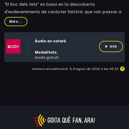
"El lloc dels fets" es basa en la descoberta
d'esdeveniments de caràcter històric que van passar a
llocs concrets d'arreu del país. El programa fa una
Més...
investigació periodística que vol resoldre misteris.
Àudio en català
WEB
Modalitats:
Accés gratuït
Darrera actualització: 9 d'agost de 2026 a les 09:33