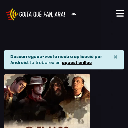
×
Descarregueu-vos la nostra aplicació per
Android
. La trobareu en
aquest enllaç