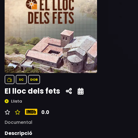
SC
DOB
El lloc dels fets
Llista
0.0
Documental
Descripció