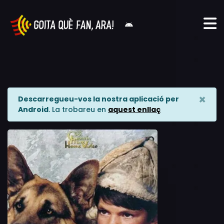
×
Descarregueu-vos la nostra aplicació per
Android
. La trobareu en
aquest enllaç