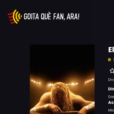
E
Dr
Di
Da
Ac
Mic