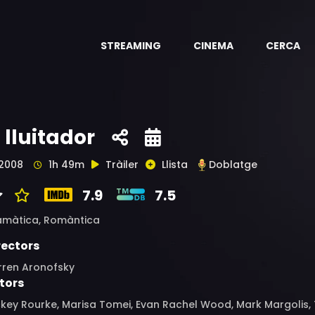
STREAMING
CINEMA
CERCA
l lluitador
2008
1h 49m
Tràiler
Llista
Doblatge
7.9
7.5
amàtica,
Romàntica
rectors
rren Aronofsky
tors
key Rourke, Marisa Tomei, Evan Rachel Wood, Mark Margolis, 