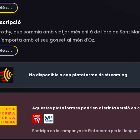
pewin, Pat Walshe, Clara Blandick, Terry, Adriana Caselotti, H
Més...
 Aubin, Billy Bletcher, Pinto Colvig, Charles Becker, Mitchell Lew
tis, Eleanor Keaton, Angelo Rossitto, Meinhardt Raabe
scripció
othy, que sommia amb viatjar més enllà de l'arc de Sant Mart
l'emporta amb el seu gosset al món d'Oz.
Més...
No disponible a cap plataforma de streaming
Aquestes plataformes podrien oferir la versió en c
Participa en la campanya de Plataforma per la Llengua.