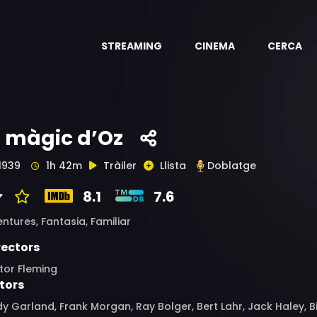
STREAMING
CINEMA
CERCA
l màgic d’Oz
1939
1h 42m
Tràiler
Llista
Doblatge
8.1
7.6
entures,
Fantasia,
Familiar
rectors
tor Fleming
tors
y Garland, Frank Morgan, Ray Bolger, Bert Lahr, Jack Haley, B