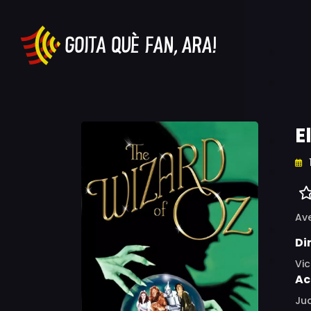
E
Av
Di
Vic
Ac
Jud