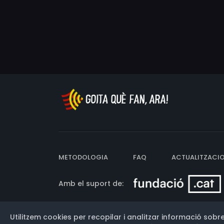
METODOLOGIA
FAQ
ACTUALITZACI
Amb el suport de:
Utilitzem cookies per recopilar i analitzar informació sobre
Versió: 3.13.0.202607011342