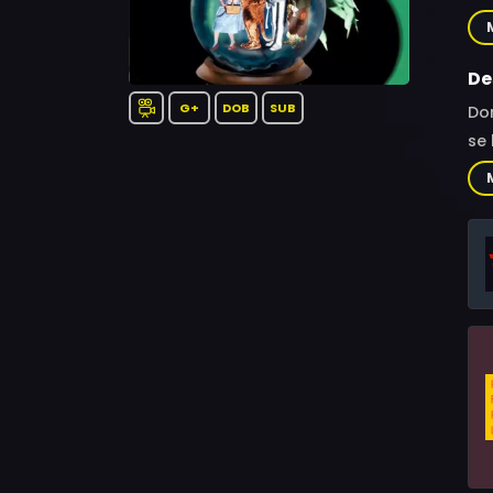
Gra
St.
Cur
De
G+
DOB
SUB
Dor
se 