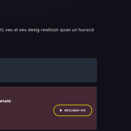
arry Earles, Jerry Maren, Buddy Ebsen, Parnell
is, Buster Brodie, Ethelreda Leopold, Billy
í, veu el seu desig realitzat quan un huracà
atalà:
RECLAMA-HO