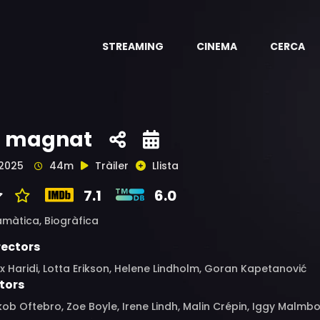
STREAMING
CINEMA
CERCA
l magnat
2025
44m
Tràiler
Llista
7.1
6.0
amàtica,
Biogràfica
rectors
x Haridi, Lotta Erikson, Helene Lindholm, Goran Kapetanović
tors
ob Oftebro, Zoe Boyle, Irene Lindh, Malin Crépin, Iggy Malmbor