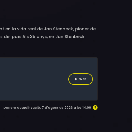
l, Julia Marko-Nord, Johannes Wanselow,
s Meidal, Johan Mörn, Tom Eivemark, David
a Ullerstam, Gerhard Hoberstorfer, Johan
olmberg
at en la vida real de Jan Stenbeck, pioner de
s del país.Als 35 anys, en Jan Stenbeck
va York i un romanç amb la socialité Merrill
r el lideratge de Kinnevik, l’imperi industrial
 de 800 milions de dòlars. Tanmateix, la visió
, ja que el xoc entre tradició i innovació
WEB
Darrera actualització: 7 d'agost de 2026 a les 14:00