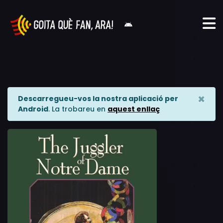
×
Descarregueu-vos la nostra aplicació per
Android
. La trobareu en
aquest enllaç