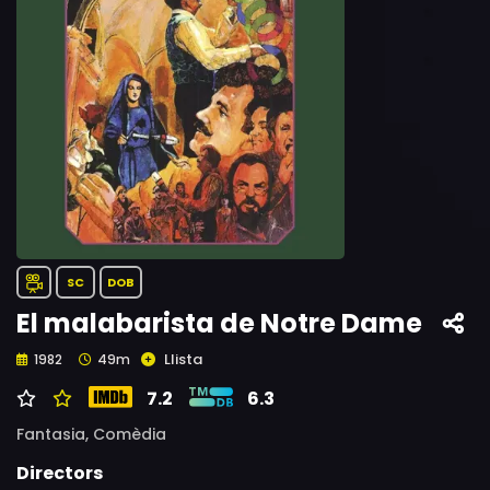
SC
DOB
El malabarista de Notre Dame
Llista
1982
49m
7.2
6.3
Fantasia,
Comèdia
Directors