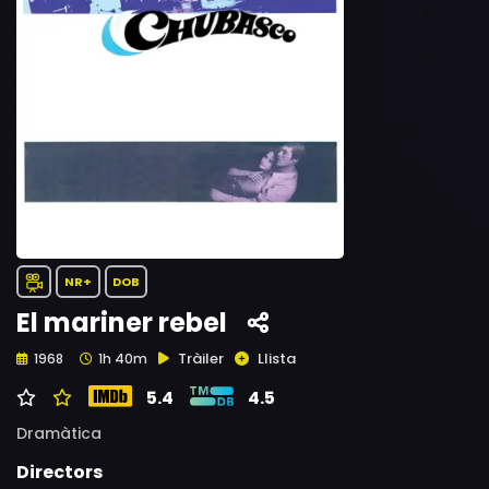
NR+
DOB
El mariner rebel
Tràiler
Llista
1968
1h 40m
5.4
4.5
Dramàtica
Directors