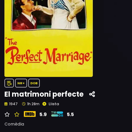
NR+
DOB
El matrimoni perfecte
Llista
1947
1h 28m
5.9
5.5
Comèdia