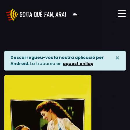
×
Descarregueu-vos la nostra aplicació per
Android
. La trobareu en
aquest enllaç