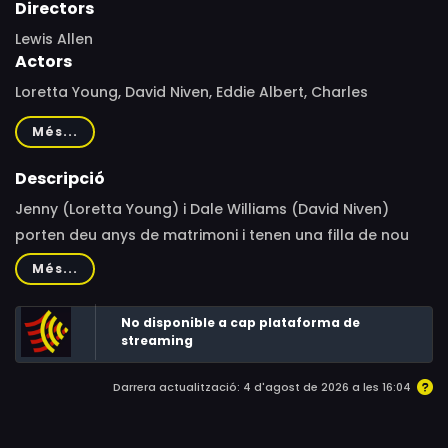
Directors
Lewis Allen
Actors
Loretta Young, David Niven, Eddie Albert, Charles
Ruggles, Virginia Field, Rita Johnson, Zasu Pitts, Nona
Més...
Griffith, Nana Bryant, Jerome Cowan, Luella Gear,
Howard Freeman, Libby Taylor
Descripció
Jenny (Loretta Young) i Dale Williams (David Niven)
porten deu anys de matrimoni i tenen una filla de nou
anys. Les seves vides transcorren normalment, però en
Més...
el seu desè aniversari sorprenentment decideixen que
volen divorciar-se...
No disponible a cap plataforma de
streaming
Darrera actualització: 4 d'agost de 2026 a les 16:04