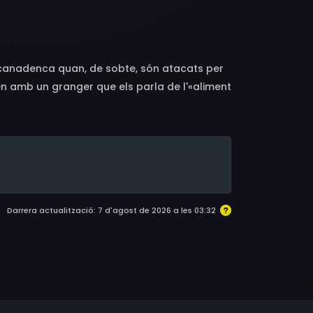
a canadenca quan, de sobte, són atacats per
n amb un granger que els parla de l'«aliment
e augmenta la grandària de tot aquell que
er animals que han crescut
Darrera actualització: 7 d'agost de 2026 a les 03:32