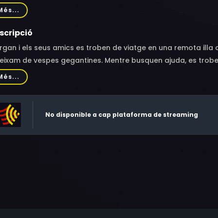
vall, Chuck Courtney, Reg Tunnicliffe, Kevin Schumm
Més...
scripció
gan i els seus amics es troben de viatge en una remota ill
eixam de vespes gegantines. Mentre busquen ajuda, es trobe
s déus», una substància que emana de la terra de l'illa i qu
Més...
ngereix. Així, descobreixen que l'illa sencera està habitada p
sproporcionadament.
No disponible a cap plataforma de streaming