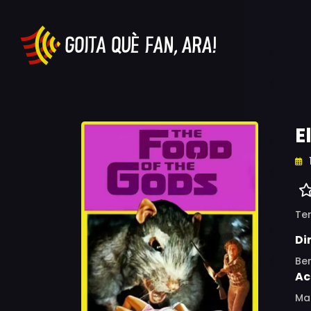
E
Ter
Di
Ber
Ac
Mar