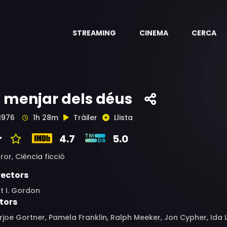
STREAMING
CINEMA
CERCA
l menjar dels déus
1976
1h 28m
Tràiler
Llista
4.7
5.0
ror,
Ciència ficció
rectors
t I. Gordon
tors
joe Gortner, Pamela Franklin, Ralph Meeker, Jon Cypher, Ida 