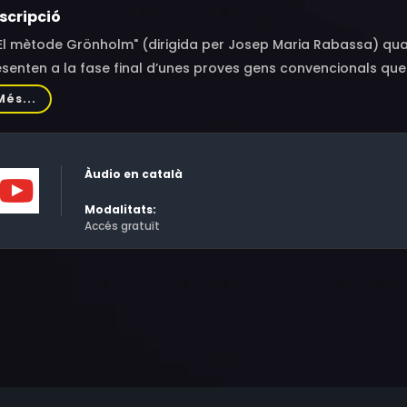
scripció
"El mètode Grönholm" (dirigida per Josep Maria Rabassa) qua
senten a la fase final d’unes proves gens convencionals que
 triar un alt executiu. A què estan disposats a renunciar per 
Més...
orç i la seva lluita per obtenir el lloc de treball somiat? Quin
tre candidats? El joc entre els aspirants esdevé també un c
pre en els límits entre la realitat i la ficció, entre la veritat i
Àudio en català
Modalitats:
Accés gratuït