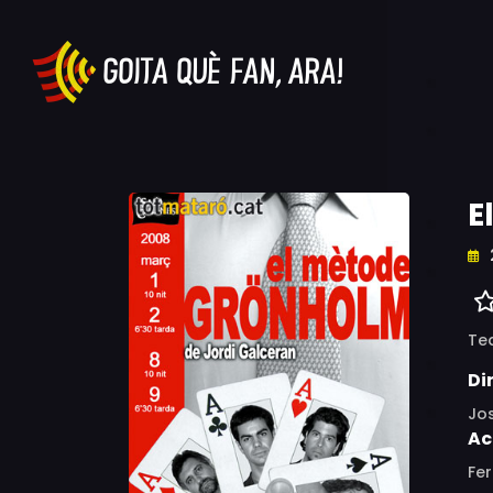
E
Te
Di
Jo
Ac
Fe