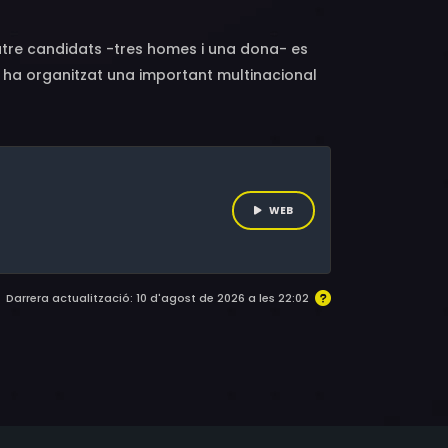
tre candidats -tres homes i una dona- es
 ha organitzat una important multinacional
aconseguir la feina? Fins on arriba el seu
s són els límits morals de l’actuació dels
ombat de sentiments, ambicions i enveges,
 la mentida.
WEB
Darrera actualització: 10 d'agost de 2026 a les 22:02