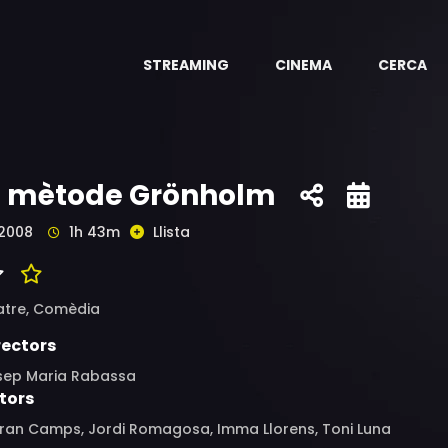
STREAMING
CINEMA
CERCA
l mètode Grönholm
2008
1h 43m
Llista
atre,
Comèdia
rectors
sep Maria Rabassa
tors
rran Camps, Jordi Romagosa, Imma Llorens, Toni Luna