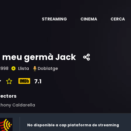
STREAMING
CINEMA
CERCA
l meu germà Jack
1998
Llista
Doblatge
7.1
rectors
thony Caldarella
No disponible a cap plataforma de streaming