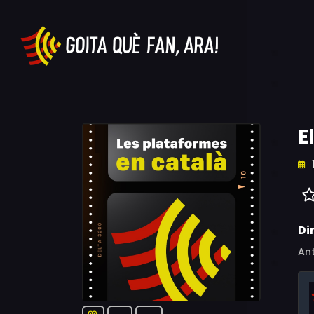
E
Di
An