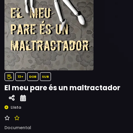
13+
DOB
SUB
El meu pare és un maltractador
Llista
Documental