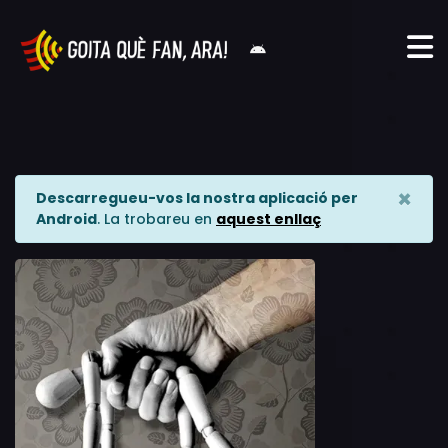
×
Descarregueu-vos la nostra aplicació per
Android
. La trobareu en
aquest enllaç