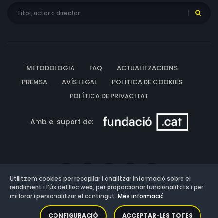
METODOLOGIA
FAQ
ACTUALITZACIONS
PREMSA
AVÍS LEGAL
POLÍTICA DE COOKIES
POLÍTICA DE PRIVACITAT
Amb el suport de:
Utilitzem cookies per recopilar i analitzar informació sobre el
rendiment i l’ús del lloc web, per proporcionar funcionalitats i per
millorar i personalitzar el contingut.
Més informació
Versió: 3.13.0.202607011342
CONFIGURACIÓ
ACCEPTAR-LES TOTES