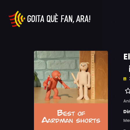
E
An
Di
Mer