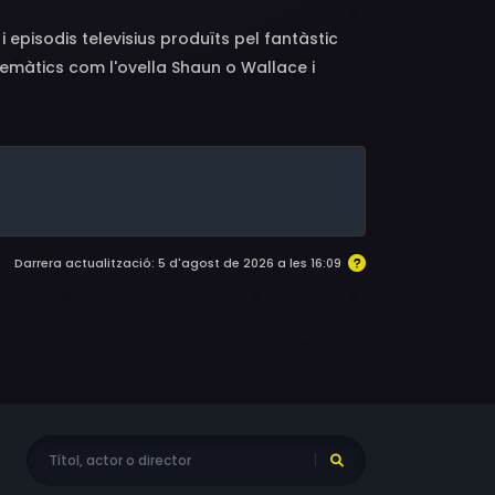
 episodis televisius produïts pel fantàstic
màtics com l'ovella Shaun o Wallace i
 plastilina!
Darrera actualització: 5 d'agost de 2026 a les 16:09