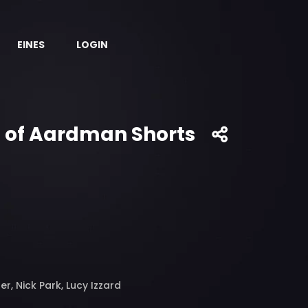
EINES
LOGIN
st of Aardman Shorts
r, Nick Park, Lucy Izzard