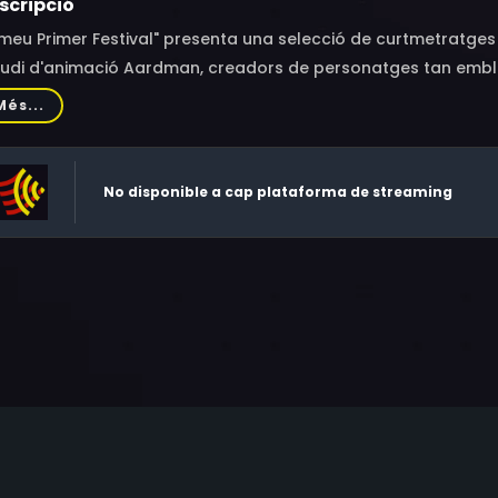
scripció
 meu Primer Festival" presenta una selecció de curtmetratges i
tudi d'animació Aardman, creadors de personatges tan emble
mit. Una selecció de peces divertides, enginyoses i amb molta
Més...
No disponible a cap plataforma de streaming