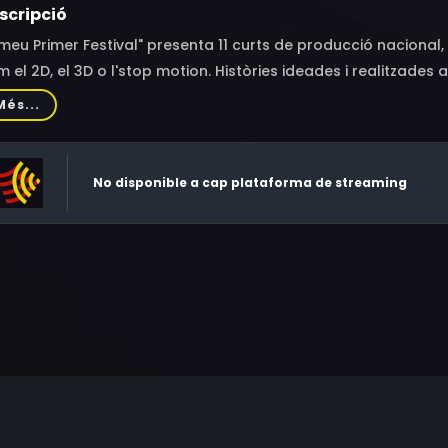
scripció
 meu Primer Festival" presenta 11 curts de producció nacional, 
 el 2D, el 3D o l'stop motion. Històries ideades i realitzades 
ot de fusta a la recerca de l'amistat, un conill molt enamorat
Més...
via o uns astronautes una mica patosos.
No disponible a cap plataforma de streaming