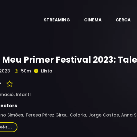
STREAMING
CINEMA
CERCA
l Meu Primer Festival 2023: Tal
2023
50m
Llista
imació,
Infantil
rectors
no Simões, Teresa Pérez Girau, Coloria, Jorge Costas, Anna 
 María Mendicote, Queralt de Miguel, Carles Prenafeta, Ignas
Més...