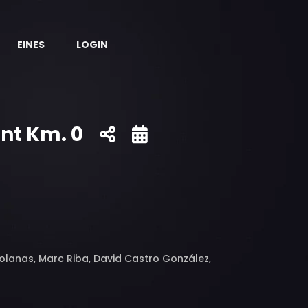
EINES
LOGIN
ent Km. 0
Solanas, Marc Riba, David Castro González,
i Tarruella