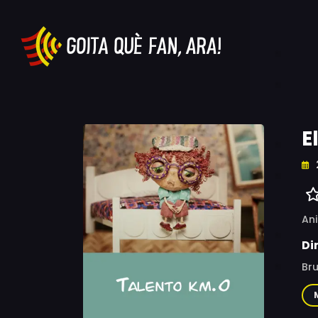
E
An
Di
Bru
Ana