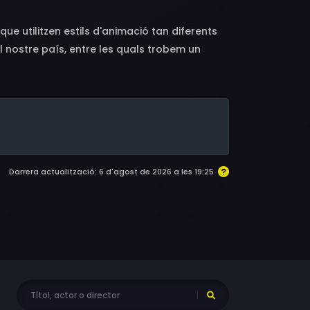
que utilitzen estils d'animació tan diferents
al nostre país, entre les quals trobem un
 que decideix viatjar a la lluna per la seva
Darrera actualització: 6 d'agost de 2026 a les 19:25