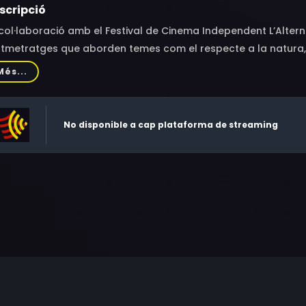
scripció
col·laboració amb el Festival de Cinema Independent L’Altern
rtmetratges que aborden temes com el respecte a la natura, 
els de família. Tots ells destaquen per oferir un punt de vist
Més...
nimació variades i noves. Curts per a pensar i gaudir!
No disponible a cap plataforma de streaming