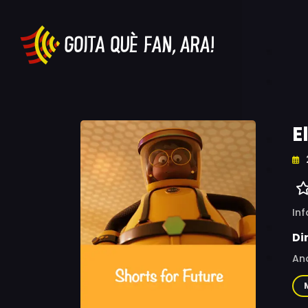
E
Inf
Di
And
Ha