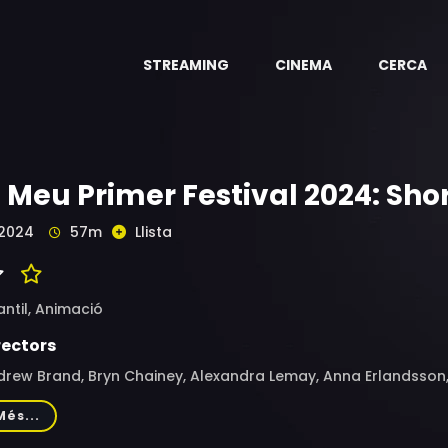
STREAMING
CINEMA
CERCA
l Meu Primer Festival 2024: Shor
2024
57m
Llista
antil,
Animació
rectors
rew Brand, Bryn Chainey, Alexandra Lemay, Anna Erlandsson,
berham, Hélène Ducrocq
Més...