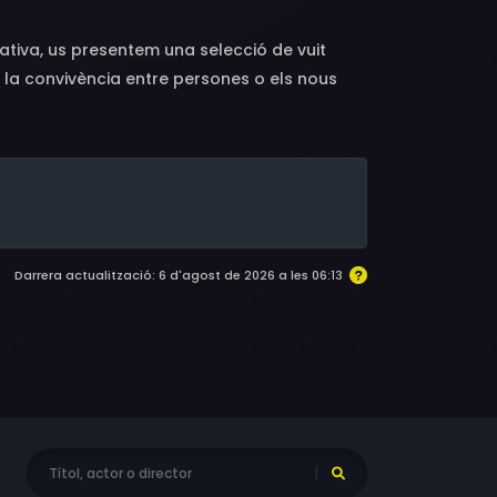
ativa, us presentem una selecció de vuit
la convivència entre persones o els nous
a únic i original a través de tècniques
Darrera actualització: 6 d'agost de 2026 a les 06:13