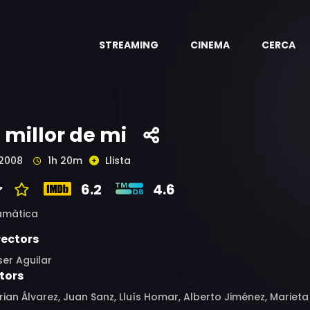
STREAMING
CINEMA
CERCA
l millor de mi
2008
1h 20m
Llista
6.2
4.6
amàtica
rectors
er Aguilar
tors
ian Álvarez, Juan Sanz, Lluís Homar, Alberto Jiménez, Marie