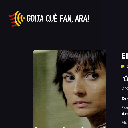
E
Dr
Di
Ros
Ac
Mar