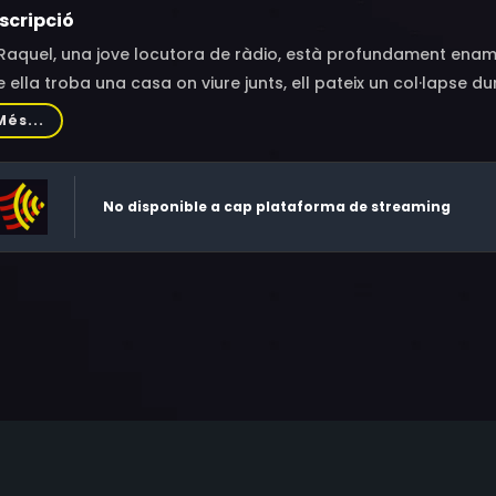
scripció
Raquel, una jove locutora de ràdio, està profundament enam
 ella troba una casa on viure junts, ell pateix un col·lapse d
ospital.
Més...
No disponible a cap plataforma de streaming