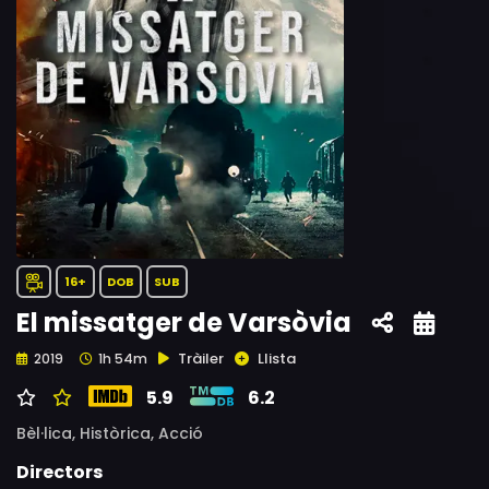
16+
DOB
SUB
El missatger de Varsòvia
Tràiler
Llista
2019
1h 54m
5.9
6.2
Bèl·lica,
Històrica,
Acció
Directors