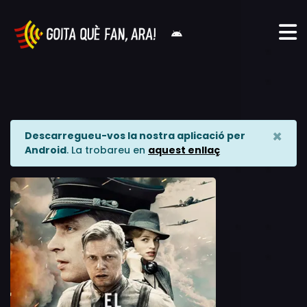
×
Descarregueu-vos la nostra aplicació per
Android
. La trobareu en
aquest enllaç