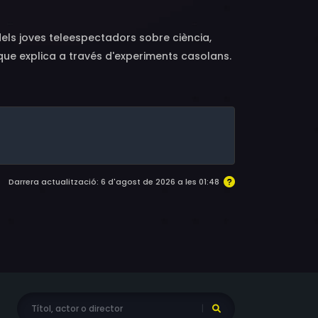
els joves teleespectadors sobre ciència,
 que explica a través d'experiments casolans.
ó, un dels elements més abundants de la
s llavors i explicarà l'evolució dels ponts al
istarà coneguts personatges del món de la
Darrera actualització: 6 d'agost de 2026 a les 01:48