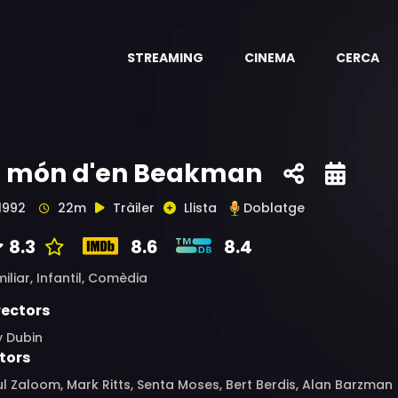
STREAMING
CINEMA
CERCA
l món d'en Beakman
1992
22m
Tràiler
Llista
Doblatge
8.3
8.6
8.4
iliar,
Infantil,
Comèdia
rectors
y Dubin
tors
l Zaloom, Mark Ritts, Senta Moses, Bert Berdis, Alan Barzman