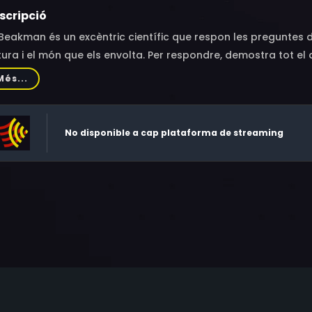
scripció
Beakman és un excèntric científic que respon les preguntes d
ura i el món que els envolta. Per respondre, demostra tot el
sèrie abordarà temes com les propietats i utilitats del carb
Més...
ra, analitzarà el camuflatge dels animals o el creixement de le
rg de la història, entre altres temes. Beakman també entrev
ncia, com el jove inventor Thomas Edison.
No disponible a cap plataforma de streaming