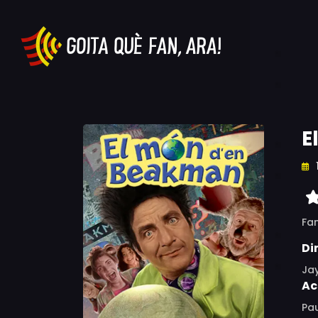
E
Fam
Di
Ja
Ac
Pau