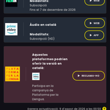
Modalitats:
WEB
Subscripció
Fins el 7 de desembre de 2026
WEB
Àudio en català
Modalitats:
APP
Subscripció (HD)
Aquestes
plataformes podrien
oferir la versió en
català:
RECLAMA-HO
Participa en la
campanya de
Plataforma per la
Llengua.
Darrera actualització: 9 d'agost de 2026 a les 00:50