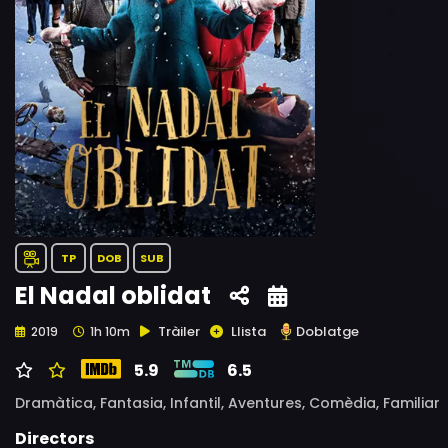
TP
DOB
SUB
El Nadal oblidat
Tràiler
Llista
Doblatge
2019
1h 10m
5.9
6.5
Dramàtica,
Fantasia,
Infantil,
Aventures,
Comèdia,
Familiar
Directors