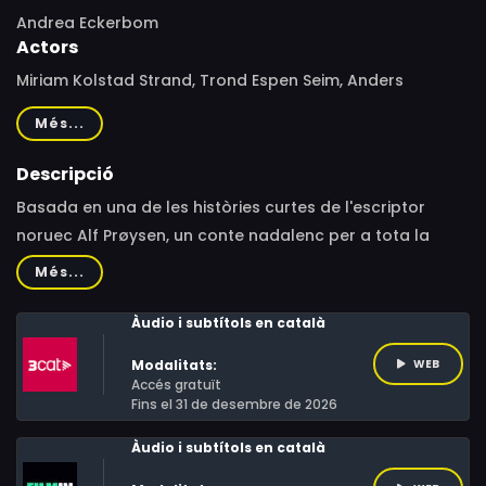
Andrea Eckerbom
Actors
Miriam Kolstad Strand, Trond Espen Seim, Anders
Baasmo, Anders Baasmo Christiansen, Aleksander
Més...
Ottesen-Kaastad, Christian Skolmen, Marie Blokhus, Jan
Gunnar Røise, Marianne Krogness, Ola Otnes, Torunn
Descripció
Lødemel Stokkeland, Timothy Strand, Vanja Maria Kern
Basada en una de les històries curtes de l'escriptor
Vestenfor, Florian Parvu, Ioan Badelita, Mariana
noruec Alf Prøysen, un conte nadalenc per a tota la
Andreescu, Thorbjørn Harr
família amb fantàstics personatges. L'Elise viu en un
Més...
poblet gens comú on tots els seus habitants tendeixen
a oblidar coses. Tan oblidadissos són, que han oblidat
Àudio i subtítols en català
fins i tot el Nadal. L'Elise no tindrà més remei que fer
Modalitats:
WEB
alguna cosa si vol salvar les festes.
Accés gratuït
Fins el 31 de desembre de 2026
Àudio i subtítols en català