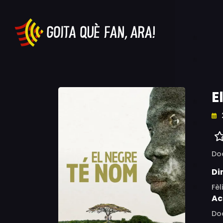
E
Do
Di
Fèl
Ac
Do