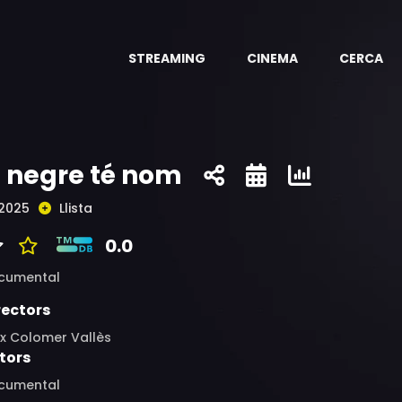
STREAMING
CINEMA
CERCA
l negre té nom
2025
Llista
0.0
cumental
rectors
ix Colomer Vallès
tors
cumental