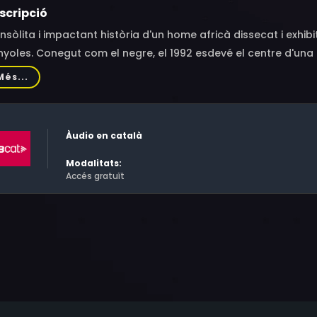
scripció
insòlita i impactant història d'un home africà dissecat i exhi
yoles. Conegut com el negre, el 1992 esdevé el centre d'una 
eparació dels Jocs Olímpics de Barcelona.
Més...
Àudio en català
Modalitats:
Accés gratuït