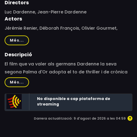
Directors
Luc Dardenne, Jean-Pierre Dardenne
Actors
Jérémie Renier, Déborah François, Olivier Gourmet,
Jérémie Segard, Stéphane Bissot, François Olivier, Mireille
Més...
Bailly, Bernard Marbaix, Fabrizio Rongione
Descripció
El film que va valer als germans Dardenne la seva
segona Palma d'Or adopta el to de thriller i de crònica
neorealista per explicar una història terrible de
Més...
paternitat protagonitzada per una parella jove i
enamorada dels suburbis marginals de Lieja.
No disponible a cap plataforma de
streaming
Darrera actualització: 9 d'agost de 2026 a les 04:59