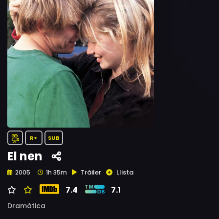
R+
SUB
El nen
Tràiler
Llista
2005
1h 35m
7.4
7.1
Dramàtica