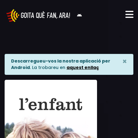
×
Descarregueu-vos la nostra aplicació per
Android
. La trobareu en
aquest enllaç