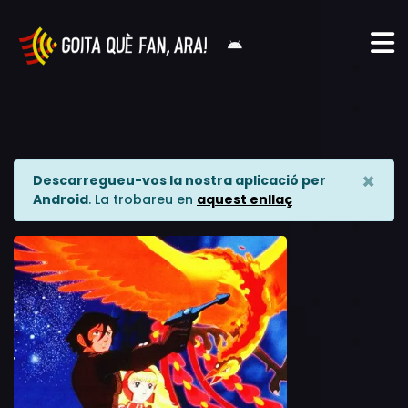
×
Descarregueu-vos la nostra aplicació per
Android
. La trobareu en
aquest enllaç