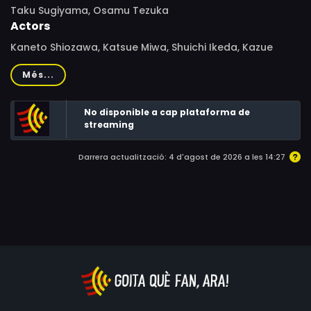
Taku Sugiyama, Osamu Tezuka
Actors
Kaneto Shiozawa, Katsue Miwa, Shuichi Ikeda, Kazue
Takahashi, Kazuo Kumakura, Hiroshi Ôtake, Keiko
Més...
Takeshita, Shūichirō Moriyama, Yasuo Hisamatsu, Masatô
Ibu, Toshiko Fujita, Osamu Kobayashi
No disponible a cap plataforma de
streaming
Darrera actualització: 4 d'agost de 2026 a les 14:27