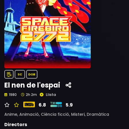
SC
DOB
El nen de l'espai
Llista
1980
2h 2m
6.8
5.9
Anime,
Animació,
Ciència ficció,
Misteri,
Dramàtica
Directors