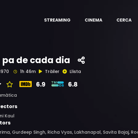
STREAMING
CINEMA
CERCA
l pa de cada dia
1970
1h 46m
Tràiler
Llista
6.9
6.8
amàtica
rectors
ni Kaul
tors
ima, Gurdeep Singh, Richa Vyas, Lakhanapal, Savita Bajaj, 