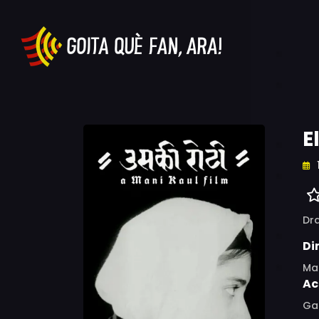
E
Dr
Di
Ma
Ac
Gar