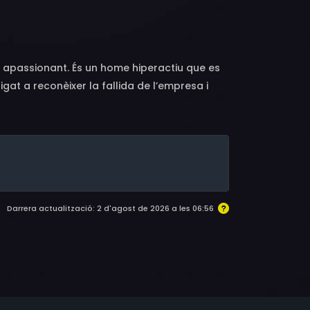
, Magne-Håvard Brekke, Michaël Abiteboul,
rie Lang, Ludovic Bergery, Manuel Schapira,
iette Mallon, Laurent Perrin, Peter Von Poehl,
na apassionant. És un home hiperactiu que es
gat a reconèixer la fallida de l’empresa i
Darrera actualització: 2 d'agost de 2026 a les 06:56