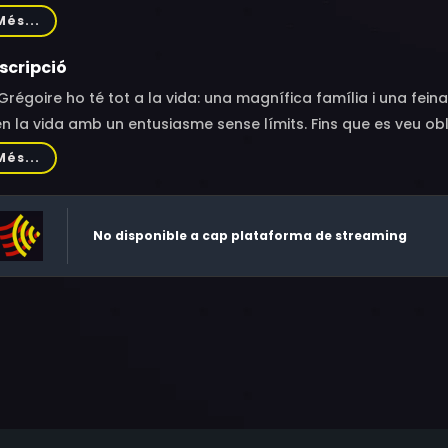
inique Frot, Alice Gautier, Manelle Driss, Jamshed Usmonov
Més...
lippe Paimblanc, André Marcon, Guy-Patrick Sainderichin, Valé
haël Chevènement, Alka Balbir, Hélène Bastide, David Blot, Jul
scripció
ald Leander, Georgi Staykov, China Åhlander, Kim Lyang
Grégoire ho té tot a la vida: una magnífica família i una fei
n la vida amb un entusiasme sense límits. Fins que es veu obli
nfosa.
Més...
No disponible a cap plataforma de streaming