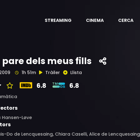
STREAMING
CINEMA
CERCA
l pare dels meus fills
2009
1h 51m
Tràiler
Llista
6.8
6.8
amàtica
rectors
a Hansen-Løve
tors
is-Do de Lencquesaing, Chiara Caselli, Alice de Lencquesaing,