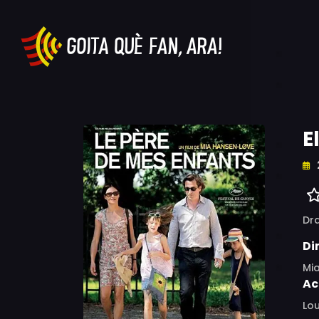
E
Dr
Di
Mi
Ac
Lou