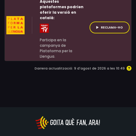
Aquestes
capgiraran de dalt a baix el seu dia a dia
plataformes podrien
oferir la versió en
català:
RECLAMA-HO
Participa en la
campanya de
Plataforma per la
Llengua.
Darrera actualització: 9 d'agost de 2026 a les 10:49