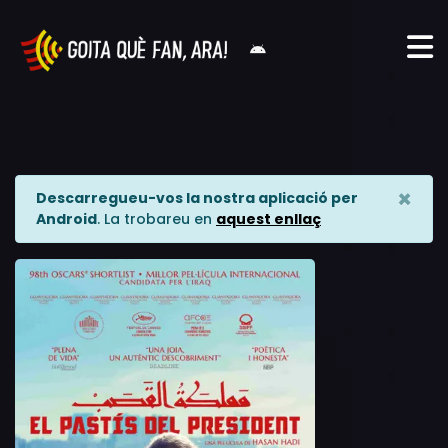
×
Descarregueu-vos la nostra aplicació per
Android
. La trobareu en
aquest enllaç