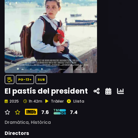
PG-13+
SUB
El pastís del president
Tràiler
Llista
2025
1h 42m
7.6
7.4
Dramàtica,
Històrica
Directors