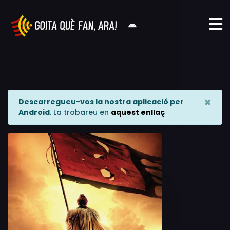
×
Descarregueu-vos la nostra aplicació per
Android
. La trobareu en
aquest enllaç