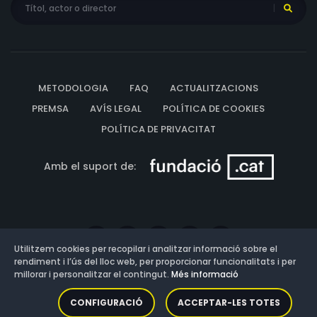
METODOLOGIA
FAQ
ACTUALITZACIONS
PREMSA
AVÍS LEGAL
POLÍTICA DE COOKIES
POLÍTICA DE PRIVACITAT
Amb el suport de:
Utilitzem cookies per recopilar i analitzar informació sobre el
rendiment i l’ús del lloc web, per proporcionar funcionalitats i per
millorar i personalitzar el contingut.
Més informació
Versió: 3.13.0.202607011342
CONFIGURACIÓ
ACCEPTAR-LES TOTES