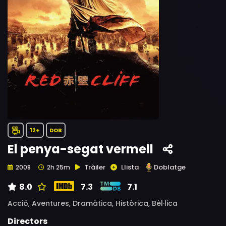
12+
DOB
El penya-segat vermell
Tràiler
Llista
Doblatge
2008
2h 25m
8.0
7.3
7.1
Acció,
Aventures,
Dramàtica,
Històrica,
Bèl·lica
Directors