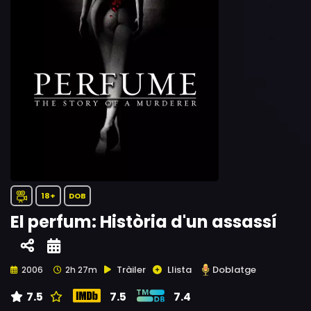
18+
DOB
El perfum: Història d'un assassí
Tràiler
Llista
Doblatge
2006
2h 27m
7.5
7.5
7.4