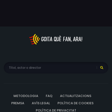
d'aprendre a confiar en l'amabilitat d'un estrany si volen
Jerome Willis, Fermí Reixach, Derek Smee, Albert Pérez,
avançar-se al seu perseguidor.
Artur Sala, Thomas Lenox, Richard Collins-Moore,
Francesca Piñón, Nico Baixas, Enric Arquimbau, Oriol
Tramvia, Cristina Solà, Laura Vidal Traver, Ariadna
Cabrol, Maia Jenkinson, Andrés Herrera
METODOLOGIA
FAQ
ACTUALITZACIONS
PREMSA
AVÍS LEGAL
POLÍTICA DE COOKIES
POLÍTICA DE PRIVACITAT