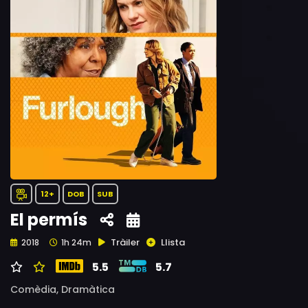
12+
DOB
SUB
El permís
Tràiler
Llista
2018
1h 24m
5.5
5.7
Comèdia,
Dramàtica