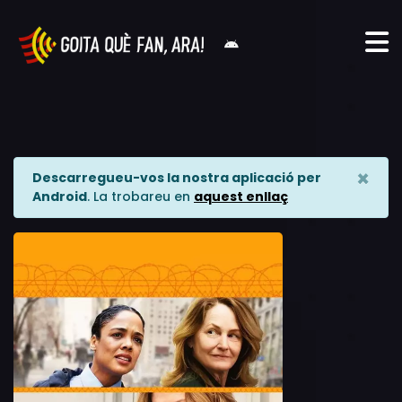
×
Descarregueu-vos la nostra aplicació per
Android
. La trobareu en
aquest enllaç