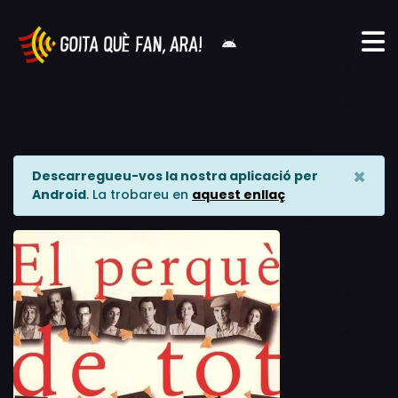
×
Descarregueu-vos la nostra aplicació per
Android
. La trobareu en
aquest enllaç