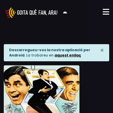
×
Descarregueu-vos la nostra aplicació per
Android
. La trobareu en
aquest enllaç