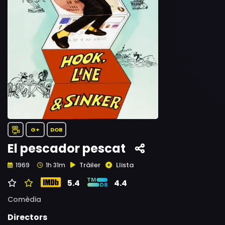
G+
DOB
El pescador pescat
Tràiler
Llista
1969
1h 31m
5.4
4.4
Comèdia
Directors