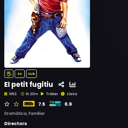
SC
SUB
El petit fugitiu
Tràiler
Llista
1953
1h 20m
7.5
6.9
Dramàtica,
Familiar
Directors