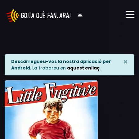
×
Descarregueu-vos la nostra aplicació per
Android
. La trobareu en
aquest enllaç