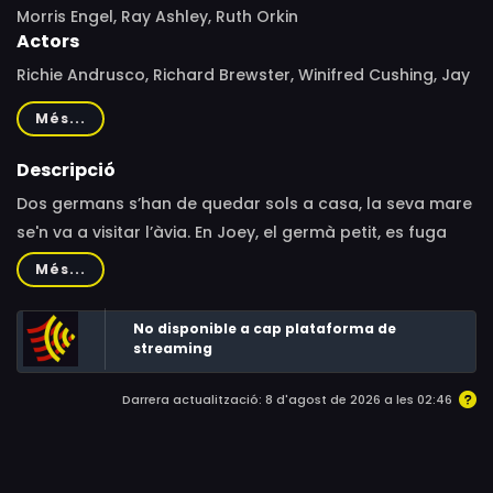
Morris Engel, Ray Ashley, Ruth Orkin
Actors
Richie Andrusco, Richard Brewster, Winifred Cushing, Jay
Williams, Will Lee, Charlie Moss, Tommy DeCanio, Ruth
Més...
Orkin
Descripció
Dos germans s’han de quedar sols a casa, la seva mare
se'n va a visitar l’àvia. En Joey, el germà petit, es fuga
després de ser enganyat pel seu germà gran Lennie i els
Més...
seus amics fent-li creure que ha comès un crim, matar
al seu propi germà gran. Joey agafa un tren i se'n va a
No disponible a cap plataforma de
Coney Island. En Joey descobreix un món ideal, però no li
streaming
deixa de rondar pel cap que la policia l’està buscant per
Darrera actualització: 8 d'agost de 2026 a les 02:46
haver comès un assassinat.