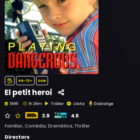
PG-13+
DOB
El petit heroi
Tràiler
Llista
Doblatge
1995
1h 26m
3.9
4.5
Familiar,
Comèdia,
Dramàtica,
Thriller
Directors