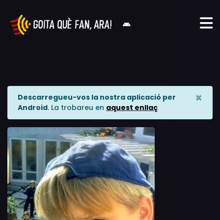
×
Descarregueu-vos la nostra aplicació per
Android
. La trobareu en
aquest enllaç