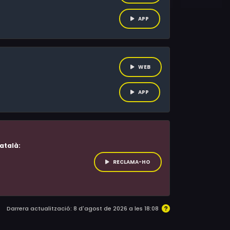
APP
WEB
APP
atalà:
RECLAMA-HO
Darrera actualització: 8 d'agost de 2026 a les 18:08