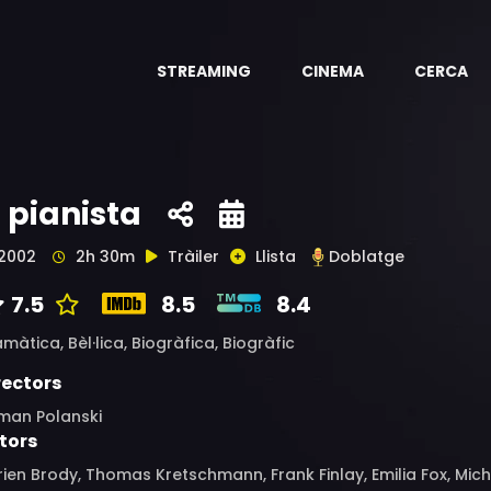
STREAMING
CINEMA
CERCA
l pianista
2002
2h 30m
Tràiler
Llista
Doblatge
7.5
8.5
8.4
amàtica,
Bèl·lica,
Biogràfica,
Biogràfic
rectors
man Polanski
tors
ien Brody, Thomas Kretschmann, Frank Finlay, Emilia Fox, Mic