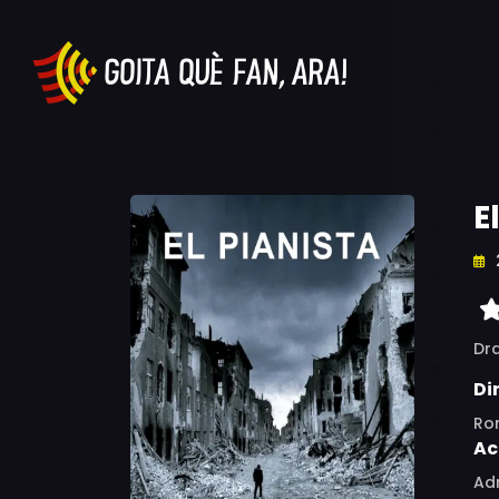
E
Dr
Di
Ro
Ac
Adr