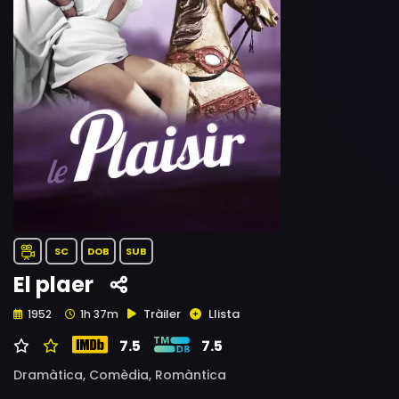
SC
DOB
SUB
El plaer
Tràiler
Llista
1952
1h 37m
7.5
7.5
Dramàtica,
Comèdia,
Romàntica