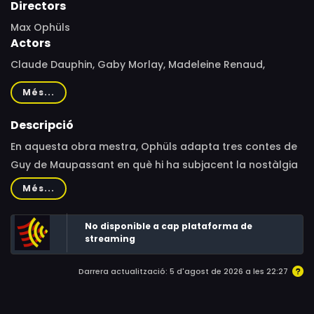
Directors
Max Ophüls
Actors
Claude Dauphin, Gaby Morlay, Madeleine Renaud,
Ginette Leclerc, Mila Parély, Danielle Darrieux, Pierre
Més...
Brasseur, Jean Gabin, Jean Servais, Daniel Gélin, Simone
Simon, Philippe de Chérisey, Paul Azaïs, Antoine Balpêtré,
Descripció
René Blancard, Henri Crémieux, Gaby Bruyère, Mathilde
En aquesta obra mestra, Ophüls adapta tres contes de
Casadesus, Arthur Devère, Paulette Dubost, Jean
Guy de Maupassant en què hi ha subjacent la nostàlgia
Galland, Jocelyne Jany, Robert Lombard, Héléna
del plaer.
Més...
Manson, Marcel Pérès, Jean Meyer, Louis Seigner, Michel
Vadet, Janine Viénot, Charles Vissières, Peter Ustinov,
No disponible a cap plataforma de
Anton Walbrook
streaming
Darrera actualització: 5 d'agost de 2026 a les 22:27