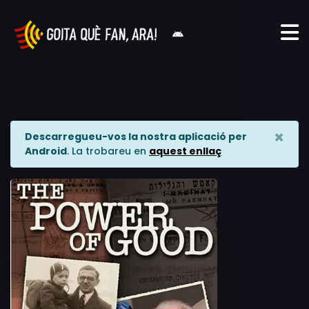
×
Descarregueu-vos la nostra aplicació per
Android
. La trobareu en
aquest enllaç