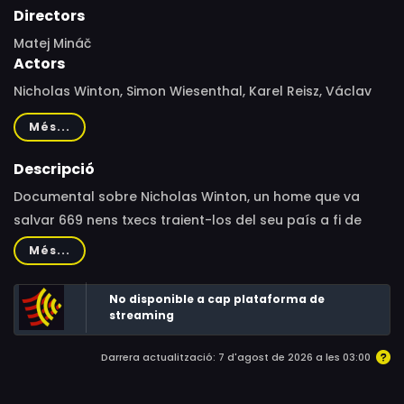
Directors
Matej Mináč
Actors
Nicholas Winton, Simon Wiesenthal, Karel Reisz, Václav
Havel
Més...
Descripció
Documental sobre Nicholas Winton, un home que va
salvar 669 nens txecs traient-los del seu país a fi de
salvar-los de l’Holocaust nazi. Winton va mantenir la
Més...
seva impressionant història en secret durant més de
mig segle fins que va revelar-la a la seva esposa quan
No disponible a cap plataforma de
aquesta va descobrir una maleta amb informació. Joe
streaming
Schlesinger, periodista de la CBS i un dels nens salvats
Darrera actualització: 7 d'agost de 2026 a les 03:00
per Winton, és el conductor del film.