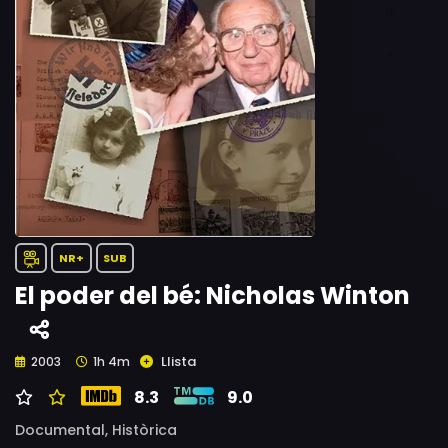
NR+
SUB
El poder del bé: Nicholas Winton
Llista
2003
1h 4m
8.3
9.0
Documental,
Històrica