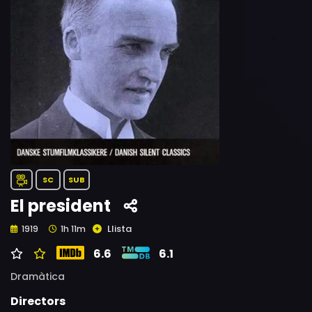
SC
SUB
El president
Llista
1919
1h 11m
6.6
6.1
Dramàtica
Directors