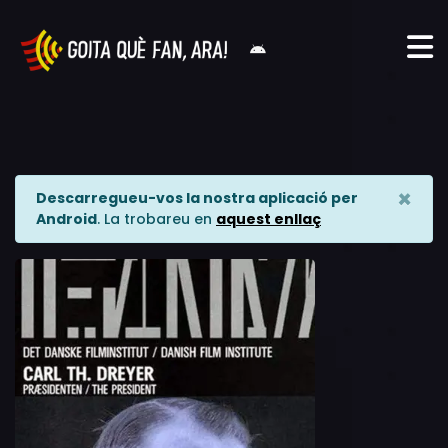
×
Descarregueu-vos la nostra aplicació per
Android
. La trobareu en
aquest enllaç