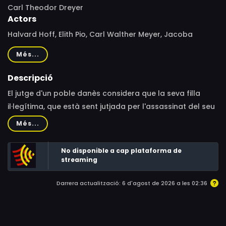
Carl Theodor Dreyer
Actors
Halvard Hoff, Elith Pio, Carl Walther Meyer, Jacoba
Jessen, Hallander Helleman, Fanny Petersen, Olga
Més...
Raphael-Linden, Betty Kirkeby, Axel Madsen, Richard
Christensen, Peter Nielsen, Christian Engelstoft, Jon
Descripció
Iversen, Carl Lauritzen
El jutge d'un poble danès considera que la seva filla
il·legítima, que està sent jutjada per l'assassinat del seu
fill acabat de nèixer, pot ser condemnada a mort.
Més...
No disponible a cap plataforma de
streaming
Darrera actualització: 6 d'agost de 2026 a les 02:36