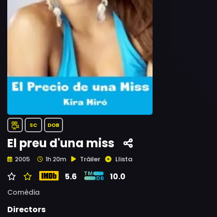
SC
DOB
El preu d'una miss
Tràiler
Llista
2005
1h 20m
5.6
10.0
Comèdia
Directors