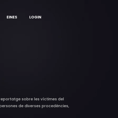
EINES
LOGIN
reportatge sobre les víctimes del
t persones de diverses procedències,
ar la República, ens expliquen com van ser