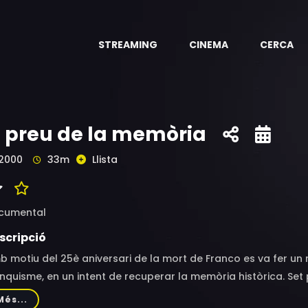
STREAMING
CINEMA
CERCA
l preu de la memòria
2000
33m
Llista
cumental
scripció
 motiu del 25è aniversari de la mort de Franco es va fer un 
nquisme, en un intent de recuperar la memòria històrica. Se
larades "desafectes" al règim perquè van lluitar per defens
Més...