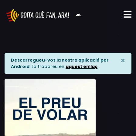
×
Descarregueu-vos la nostra aplicació per
Android
. La trobareu en
aquest enllaç