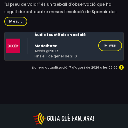
"El preu de volar" és un treball d'observació que ha
seguit durant quatre mesos l'evolució de Spanair des
del seu centre de decisions: les reunions de directius
Més...
dels dilluns. El documental ens permet acostar-nos al
funcionament d'una gran companyia aèria en un
Àudio i subtítols en català
moment de crisi, amb la posada en funcionament de la
Modalitats:
WEB
nova T1 com a teló de fons.
Accés gratuït
Fins el 1 de gener de 2110
Darrera actualització: 7 d'agost de 2026 a les 02:00