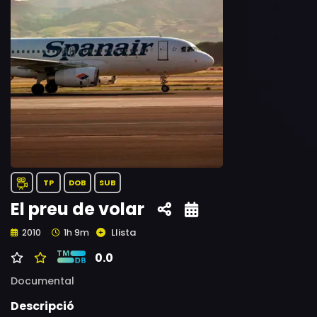
TP
DOB
SUB
El preu de volar
Llista
2010
1h 9m
0.0
Documental
Descripció