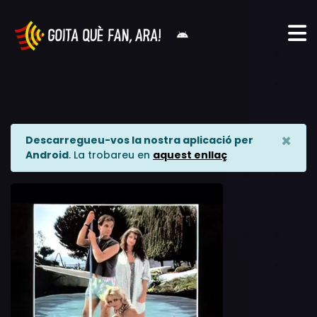
×
Descarregueu-vos la nostra aplicació per
Android
. La trobareu en
aquest enllaç