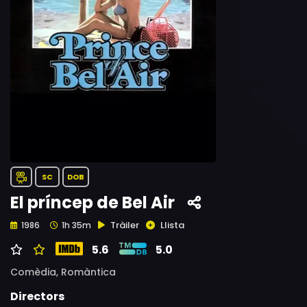
SC
DOB
El príncep de Bel Air
Tràiler
Llista
1986
1h 35m
5.6
5.0
Comèdia,
Romàntica
Directors