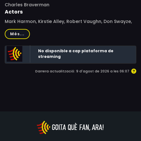
Charles Braverman
Actors
Mark Harmon, Kirstie Alley, Robert Vaughn, Don Swayze,
Patrick Labyorteaux, Bart Braverman, Deborah Harmon,
Més...
Katherine Moffat, Jonathan Stark, Sherry Hursey, Lisanne
Falk, Dean Cameron, Barbara Crampton, John Otrin, Terri
No disponible a cap plataforma de
Hanauer, Karen Lorre, Michael Horton, Leslie Winston,
streaming
Susan Isaacs, Norman Merrill, Neil Bagg, Max G.
Braverman, Scott Getlin
Darrera actualització: 9 d'agost de 2026 a les 06:07