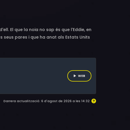
vin Ratray, Clare Preuss, Yaani King
au, Joanne Baron, Stephen Singer, Sarah
 Jean Pearson, Dagmar Bláhová, Henrik
ter Ave Zoli, Jennifer Roberts Smith, Zdeněk
'ell. El que la noia no sap és que l'Eddie, en
rt, Richard Lee, Barbora Kodetová, Klára
ls seus pares i que ha anat als Estats Units
ly, Robert Russel, Go Go Jean Michel Francis,
m a fill dels reis de Dinamarca.
son Burke, Michael McLachlan, Patricia Netzer,
WEB
Darrera actualització: 6 d'agost de 2026 a les 14:32