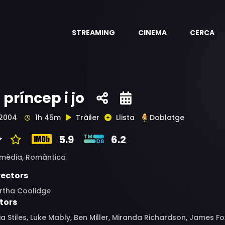
STREAMING
CINEMA
CERCA
l príncep i jo
2004
1h 45m
Tràiler
Llista
Doblatge
5.9
6.2
mèdia,
Romàntica
rectors
rtha Coolidge
tors
ia Stiles, Luke Mably, Ben Miller, Miranda Richardson, James 