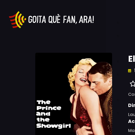
E
Co
Di
Lau
Ac
Mar