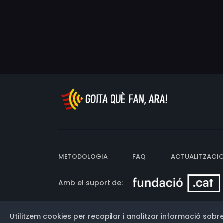
METODOLOGIA
FAQ
ACTUALITZACI
Amb el suport de:
Utilitzem cookies per recopilar i analitzar informació sobre
Versió: 3.13.0.202607011342