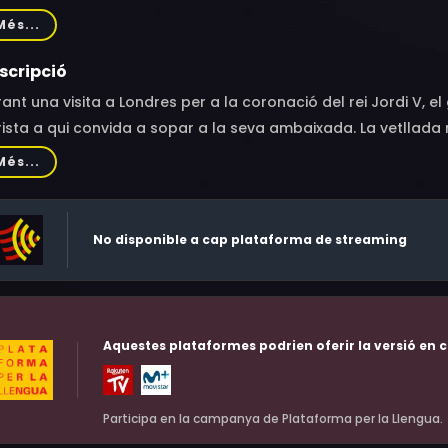
odwin, Gladys Henson, Jean Kent, Charles Victor, Daphne And
Més...
ight, Paul Hardwick, Rosamund Greenwood, Andreas Malandrino
ley, Dennis Edwards, Paul Beradi, Carole Gray, Aileen Lewis, 
scripció
ant una visita a Londres per a la coronació del rei Jordi V, e
ista a qui convida a sopar a la seva ambaixada. La vetllada 
erses interrupcions inesperades. Tot i això, l'endemà, tots do
Més...
ntiment molt especial. Basant-se en una obra de teatre del 
vier va dirigir aquesta pel·lícula que podria entendre's com u
No disponible a cap plataforma de streaming
Aquestes plataformes podrien oferir la versió en c
Participa en la campanya de Plataforma per la Llengua.