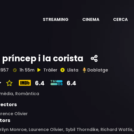
STREAMING
CINEMA
CERCA
l príncep i la corista
1957
1h 55m
Tràiler
Llista
Doblatge
6.4
6.4
mèdia,
Romàntica
rectors
rence Olivier
tors
ilyn Monroe, Laurence Olivier, Sybil Thorndike, Richard Watti