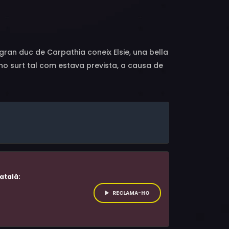
erson, Vera Day, Gillian Owen, Esmond
s, Margot Lister, Aubrey Dexter, Maxine
Dido Plumb
l gran duc de Carpathia coneix Elsie, una bella
no surt tal com estava prevista, a causa de
s s'adonaran que ha sorgit entre ells un
dramaturg anglès Terence Rattigan, Laurence
na variació de "La Ventafocs".
atalà:
RECLAMA-HO