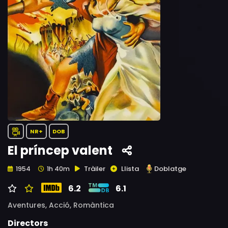
NR+
DOB
El príncep valent
Tràiler
Llista
Doblatge
1954
1h 40m
6.2
6.1
Aventures,
Acció,
Romàntica
Directors