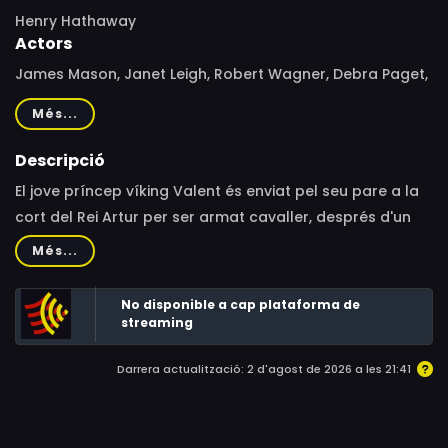
Henry Hathaway
Actors
James Mason, Janet Leigh, Robert Wagner, Debra Paget,
Sterling Hayden, Victor McLaglen, Donald Crisp, Brian
Més...
Aherne, Barry Jones, Mary Philips, Howard Wendell, Tom
Conway, Sammy Ogg
Descripció
El jove príncep víking Valent és enviat pel seu pare a la
cort del Rei Artur per ser armat cavaller, després d'un
estricte ensinistrament. El seu objectiu és estar preparat
Més...
per enfrontar-se al tirànic Slaigon que ha usurpat el
tron ​​del pare. Cura producció que adapta un
No disponible a cap plataforma de
personatge de còmic.
streaming
Darrera actualització: 2 d'agost de 2026 a les 21:41