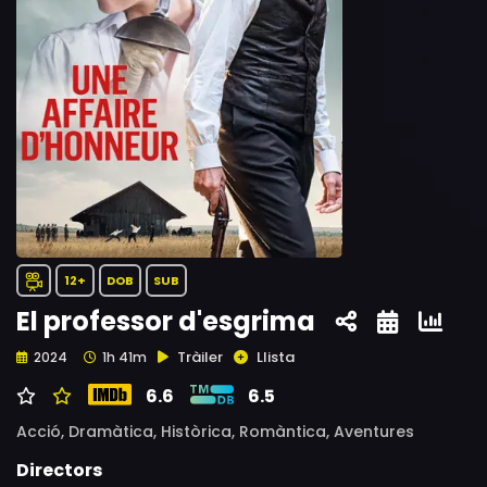
12+
DOB
SUB
El professor d'esgrima
Tràiler
Llista
2024
1h 41m
6.6
6.5
Acció,
Dramàtica,
Històrica,
Romàntica,
Aventures
Directors