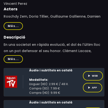
Vincent Perez
Actors
Roschdy Zem, Doria Tillier, Guillaume Gallienne, Damien
Bonnard, Vincent Perez, Noham Edje, Pepe Lorente,
Més...
Myriem Akheddiou, Nicolas de Lavergne, Noham Hedjem,
Eva Danino, Nicolas Gaspar, Iman Perez, Manda Touré,
Descripció
Christophe Seureau
En una societat en ràpida evolució, el dol és l'últim lloc
on un pot defensar el seu honor. Clément Lacaze,
carismàtic mestre d'esgrima, es troba atrapat en una
Més...
espiral de violència destructiva. Coneix a Marie-Rose
Astié, una feminista avançada al seu temps, i decideix
Àudio i subtítols en català
ensenyar-li el complex art del dol. Enfrontaran
WEB
Modalitats:
provocacions i s'uniran per a defensar el seu respectiu
Lloguer (HD): 2.99 € / 48 H.
APP
honor.
Compra (SD): 7.99 €
Compra (HD): 9.99 €
Àudio i subtítols en català