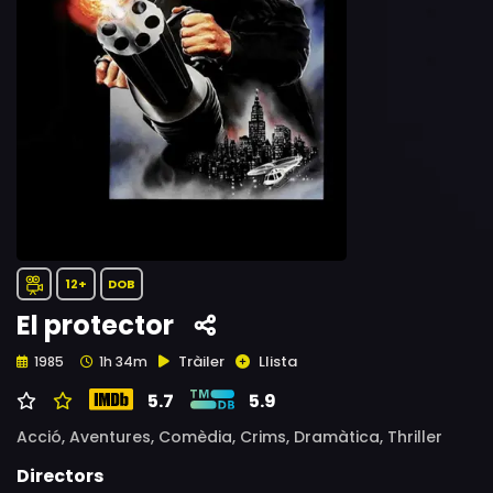
12+
DOB
El protector
Tràiler
Llista
1985
1h 34m
5.7
5.9
Acció,
Aventures,
Comèdia,
Crims,
Dramàtica,
Thriller
Directors