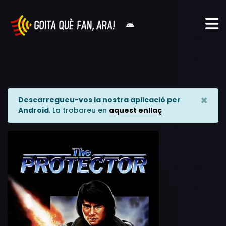
×
Descarregueu-vos la nostra aplicació per
Android
. La trobareu en
aquest enllaç